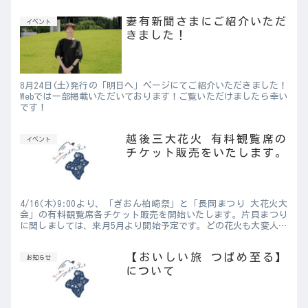
3300円、4/1...
妻有新聞さまにご紹介いただ
イベント
きました！
8月24日(土)発行の「明日へ」ページにてご紹介いただきました！
Webでは一部掲載いただいております！ご覧いただけましたら幸い
です！
越後三大花火 有料観覧席の
イベント
チケット販売をいたします。
4/16(木)9:00より、「ぎおん柏崎祭」と「長岡まつり 大花火大
会」の有料観覧席各チケット販売を開始いたします。片貝まつり
に関しましては、来月5月より開始予定です。どの花火も大変人気
の花火で、観覧席数は限られております。 先着順となりま...
【おいしい旅 つばめ至る】
お知らせ
について