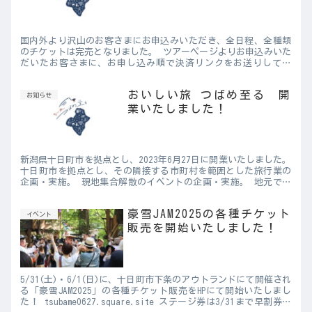
国内外より沢山のお客さまにお申込みいただき、全日程、全種類
のチケットは完売となりました。 ツアーページよりお申込みいた
だいたお客さまに、お申し込み順で決済リンクをお送りしてお
り、ご入金順で承っているため、リンクを開いた際に既に完売表
示となっ...
おいしい旅 つばめ至る 開
お知らせ
業いたしました！
新潟県十日町市を拠点とし、2023年6月27日に開業いたしました。
十日町市を拠点とし、その隣接する市町村を範囲とした旅行業の
企画・実施。 現地集合解散のイベントの企画・実施。 地元で収
穫した作物を使った食事イベントの企画・実施。 その外に...
豪雪JAM2025の各種チケット
イベント
販売を開始いたしました！
5/31(土)・6/1(日)に、十日町市下条のアウトランドにて開催され
る「豪雪JAM2025」の各種チケット販売をHPにて開始いたしまし
た！ tsubame0627.square.site ステージ券は3/31まで早割券で