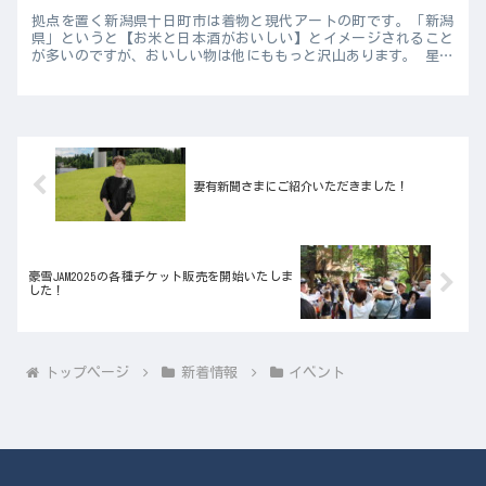
拠点を置く新潟県十日町市は着物と現代アートの町です。「新潟
県」というと【お米と日本酒がおいしい】とイメージされること
が多いのですが、おいしい物は他にももっと沢山あります。 星峠
の棚田 美人林 冬の雪景色 【おいしい物】は食べ物や飲み物だけ
で...
妻有新聞さまにご紹介いただきました！
豪雪JAM2025の各種チケット販売を開始いたしま
した！
トップページ
新着情報
イベント